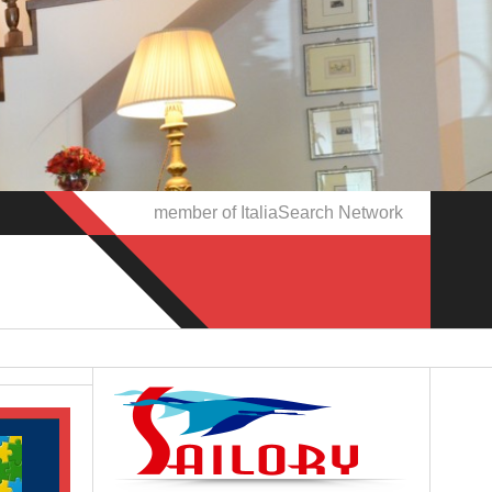
member of ItaliaSearch Network