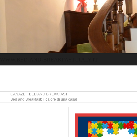
WWW.BED-AND-BREAKFAST-ITALY.IT
CANAZEI BED AND BREAKFAST
Bed and Breakfast: il calore di una casa!