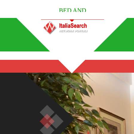
BED AND
BREAKFAST ITALY