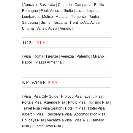
[
Abruzzo
|
Basilicata
|
Calabria
|
Campania
|
Emilia
Romagna
|
Friuli Venezia Giulia
|
Lazio
|
Liguria
|
Lombardia
|
Molise
|
Marche
|
Piemonte
|
Puglia
|
Sardegna
|
Sicilia
|
Toscana
|
Trentino Alto Adige
|
Umbria
|
Valle d'Aosta
|
Veneto
]
TOP
ITALY
[
Pisa
|
Roma
|
Firenze
|
Venezia
|
Palermo
|
Milano
|
Napoli
|
Piazza Armerina
]
NETWORK
PISA
[
Pisa
|
Pisa City Guide
|
Proloco Pisa
|
Eventi Pisa
|
Portale Pisa
|
Aziende Pisa
|
Photo Pisa
|
Turismo Pisa
|
Travel Pisa
|
Pisa Search
|
Hotel in Pisa
|
Hotel Pisa
|
Alberghi Pisa
|
Residence Pisa
|
Accomodation Pisa
|
Holidays Pisa
|
Vacanze a Pisa
|
Pisa Ã¨
|
Cisanello
Pisa
|
Duomo Hotel Pisa
]