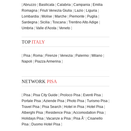
[
Abruzzo
|
Basilicata
|
Calabria
|
Campania
|
Emilia
Romagna
|
Friuli Venezia Giulia
|
Lazio
|
Liguria
|
Lombardia
|
Molise
|
Marche
|
Piemonte
|
Puglia
|
Sardegna
|
Sicilia
|
Toscana
|
Trentino Alto Adige
|
Umbria
|
Valle d'Aosta
|
Veneto
]
TOP
ITALY
[
Pisa
|
Roma
|
Firenze
|
Venezia
|
Palermo
|
Milano
|
Napoli
|
Piazza Armerina
]
NETWORK
PISA
[
Pisa
|
Pisa City Guide
|
Proloco Pisa
|
Eventi Pisa
|
Portale Pisa
|
Aziende Pisa
|
Photo Pisa
|
Turismo Pisa
|
Travel Pisa
|
Pisa Search
|
Hotel in Pisa
|
Hotel Pisa
|
Alberghi Pisa
|
Residence Pisa
|
Accomodation Pisa
|
Holidays Pisa
|
Vacanze a Pisa
|
Pisa Ã¨
|
Cisanello
Pisa
|
Duomo Hotel Pisa
]