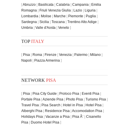
[
Abruzzo
|
Basilicata
|
Calabria
|
Campania
|
Emilia
Romagna
|
Friuli Venezia Giulia
|
Lazio
|
Liguria
|
Lombardia
|
Molise
|
Marche
|
Piemonte
|
Puglia
|
Sardegna
|
Sicilia
|
Toscana
|
Trentino Alto Adige
|
Umbria
|
Valle d'Aosta
|
Veneto
]
TOP
ITALY
[
Pisa
|
Roma
|
Firenze
|
Venezia
|
Palermo
|
Milano
|
Napoli
|
Piazza Armerina
]
NETWORK
PISA
[
Pisa
|
Pisa City Guide
|
Proloco Pisa
|
Eventi Pisa
|
Portale Pisa
|
Aziende Pisa
|
Photo Pisa
|
Turismo Pisa
|
Travel Pisa
|
Pisa Search
|
Hotel in Pisa
|
Hotel Pisa
|
Alberghi Pisa
|
Residence Pisa
|
Accomodation Pisa
|
Holidays Pisa
|
Vacanze a Pisa
|
Pisa Ã¨
|
Cisanello
Pisa
|
Duomo Hotel Pisa
]