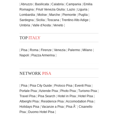
[
Abruzzo
|
Basilicata
|
Calabria
|
Campania
|
Emilia
Romagna
|
Friuli Venezia Giulia
|
Lazio
|
Liguria
|
Lombardia
|
Molise
|
Marche
|
Piemonte
|
Puglia
|
Sardegna
|
Sicilia
|
Toscana
|
Trentino Alto Adige
|
Umbria
|
Valle d'Aosta
|
Veneto
]
TOP
ITALY
[
Pisa
|
Roma
|
Firenze
|
Venezia
|
Palermo
|
Milano
|
Napoli
|
Piazza Armerina
]
NETWORK
PISA
[
Pisa
|
Pisa City Guide
|
Proloco Pisa
|
Eventi Pisa
|
Portale Pisa
|
Aziende Pisa
|
Photo Pisa
|
Turismo Pisa
|
Travel Pisa
|
Pisa Search
|
Hotel in Pisa
|
Hotel Pisa
|
Alberghi Pisa
|
Residence Pisa
|
Accomodation Pisa
|
Holidays Pisa
|
Vacanze a Pisa
|
Pisa Ã¨
|
Cisanello
Pisa
|
Duomo Hotel Pisa
]