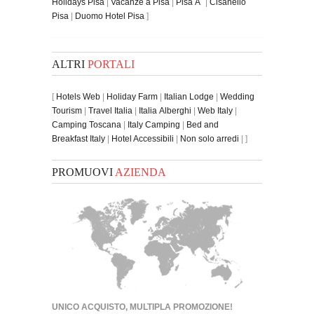
Holidays Pisa
|
Vacanze a Pisa
|
Pisa Ã¨
|
Cisanello
Pisa
|
Duomo Hotel Pisa
]
ALTRI
PORTALI
[
Hotels Web
|
Holiday Farm
|
Italian Lodge
|
Wedding
Tourism
|
Travel Italia
|
Italia Alberghi
|
Web Italy
|
Camping Toscana
|
Italy Camping
|
Bed and
Breakfast Italy
|
Hotel Accessibili
|
Non solo arredi
| ]
PROMUOVI
AZIENDA
UNICO ACQUISTO, MULTIPLA PROMOZIONE!