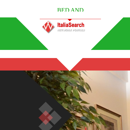
BED AND
BREAKFAST ITALY