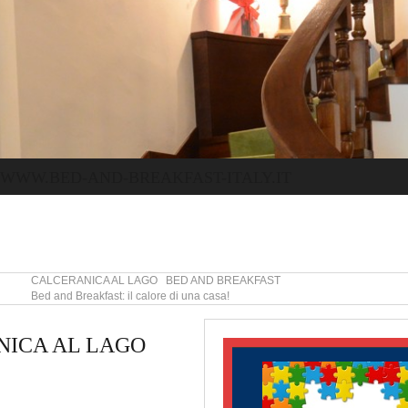
WWW.BED-AND-BREAKFAST-ITALY.IT
CALCERANICA AL LAGO BED AND BREAKFAST
Bed and Breakfast: il calore di una casa!
NICA AL LAGO