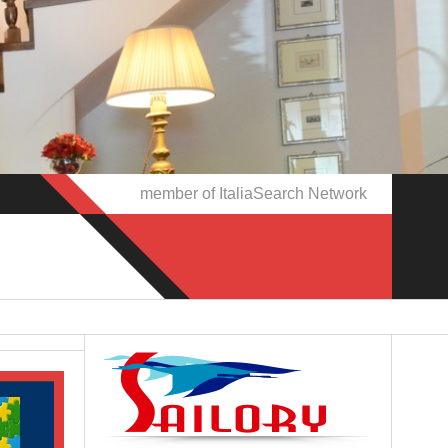
member of ItaliaSearch Network