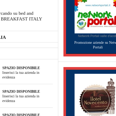
ercando su bed and
AND BREAKFAST ITALY
Network Portali valle d'aos
LIA
Promozione aziende su Net
Portali
SPAZIO DISPONIBILE
Inserisci la tua azienda in
evidenza
SPAZIO DISPONIBILE
Inserisci la tua azienda in
evidenza
SPAZIO DISPONIBILE