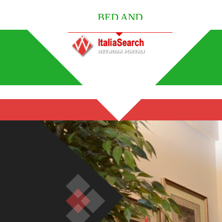
BED AND
BREAKFAST ITALY