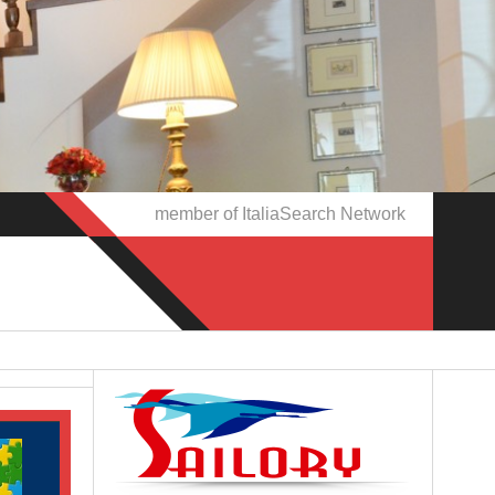
member of ItaliaSearch Network