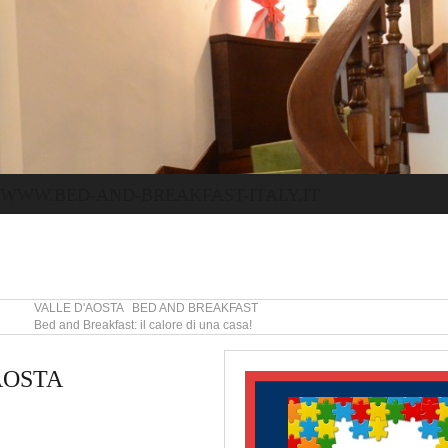
WWW.BED-AND-BREAKFAST-ITALY.IT
VALLE D'AOSTA BED AND BREAKFAST
Bed and Breakfast: il calore di una casa!
AOSTA