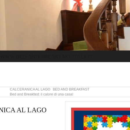
WWW.BED-AND-BREAKFAST-ITALY.IT
CALCERANICA AL LAGO BED AND BREAKFAST
Bed and Breakfast: il calore di una casa!
NICA AL LAGO