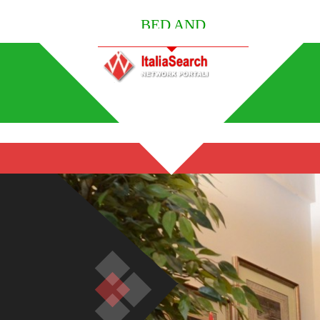
BED AND
BREAKFAST ITALY