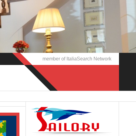
member of ItaliaSearch Network