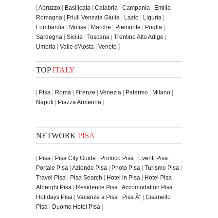
[
Abruzzo
|
Basilicata
|
Calabria
|
Campania
|
Emilia
Romagna
|
Friuli Venezia Giulia
|
Lazio
|
Liguria
|
Lombardia
|
Molise
|
Marche
|
Piemonte
|
Puglia
|
Sardegna
|
Sicilia
|
Toscana
|
Trentino Alto Adige
|
Umbria
|
Valle d'Aosta
|
Veneto
]
TOP
ITALY
[
Pisa
|
Roma
|
Firenze
|
Venezia
|
Palermo
|
Milano
|
Napoli
|
Piazza Armerina
]
NETWORK
PISA
[
Pisa
|
Pisa City Guide
|
Proloco Pisa
|
Eventi Pisa
|
Portale Pisa
|
Aziende Pisa
|
Photo Pisa
|
Turismo Pisa
|
Travel Pisa
|
Pisa Search
|
Hotel in Pisa
|
Hotel Pisa
|
Alberghi Pisa
|
Residence Pisa
|
Accomodation Pisa
|
Holidays Pisa
|
Vacanze a Pisa
|
Pisa Ã¨
|
Cisanello
Pisa
|
Duomo Hotel Pisa
]