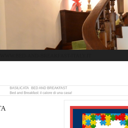
WWW.BED-AND-BREAKFAST-ITALY.IT
BASILICATA BED AND BREAKFAST
Bed and Breakfast: il calore di una casa!
TA