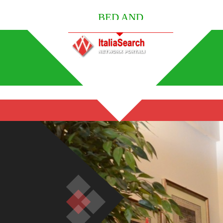
BED AND
BREAKFAST ITALY