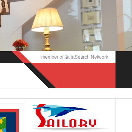
member of ItaliaSearch Network