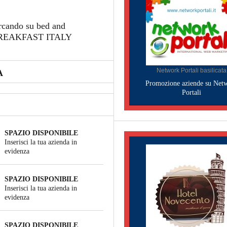
ercando su bed and
D BREAKFAST ITALY
Network Portali basilicata
A
Promozione aziende su Net
Portali
SPAZIO DISPONIBILE
Inserisci la tua azienda in
evidenza
SPAZIO DISPONIBILE
Inserisci la tua azienda in
evidenza
SPAZIO DISPONIBILE