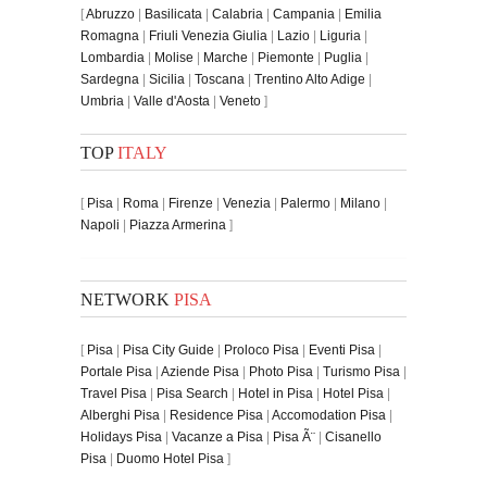
[
Abruzzo
|
Basilicata
|
Calabria
|
Campania
|
Emilia
Romagna
|
Friuli Venezia Giulia
|
Lazio
|
Liguria
|
Lombardia
|
Molise
|
Marche
|
Piemonte
|
Puglia
|
Sardegna
|
Sicilia
|
Toscana
|
Trentino Alto Adige
|
Umbria
|
Valle d'Aosta
|
Veneto
]
TOP
ITALY
[
Pisa
|
Roma
|
Firenze
|
Venezia
|
Palermo
|
Milano
|
Napoli
|
Piazza Armerina
]
NETWORK
PISA
[
Pisa
|
Pisa City Guide
|
Proloco Pisa
|
Eventi Pisa
|
Portale Pisa
|
Aziende Pisa
|
Photo Pisa
|
Turismo Pisa
|
Travel Pisa
|
Pisa Search
|
Hotel in Pisa
|
Hotel Pisa
|
Alberghi Pisa
|
Residence Pisa
|
Accomodation Pisa
|
Holidays Pisa
|
Vacanze a Pisa
|
Pisa Ã¨
|
Cisanello
Pisa
|
Duomo Hotel Pisa
]