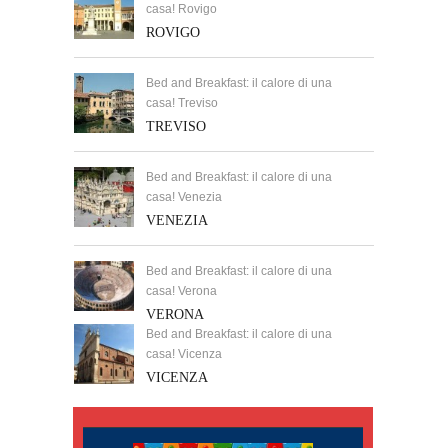
casa! Rovigo
ROVIGO
Bed and Breakfast: il calore di una
casa! Treviso
TREVISO
Bed and Breakfast: il calore di una
casa! Venezia
VENEZIA
Bed and Breakfast: il calore di una
casa! Verona
VERONA
Bed and Breakfast: il calore di una
casa! Vicenza
VICENZA