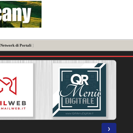
 Network di Portali
]
❯