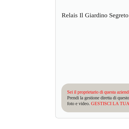
Relais Il Giardino Segr
Sei il proprietario di questa azien
Prendi la gestione diretta di que
foto e video.
GESTISCI LA TUA 