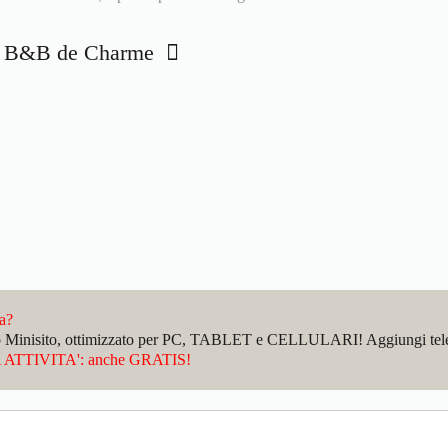
eto B&B de Charme
da?
sto Minisito, ottimizzato per PC, TABLET e CELLULARI! Aggiungi telefo
ATTIVITA': anche GRATIS!