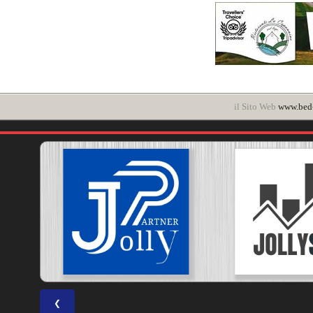
il Sito Web
www.bed-a
❮