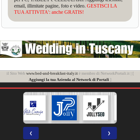
email, illimitate pagine, foto e video.
GESTISCI LA
TUA ATTIVITA': anche GRATIS!
il Sito Web
www.bed-and-breakfast-italy.it
è membro di NetworkPortali.it | [
Aggiungi la tua Azienda al Network di Portali
]
❮
❯