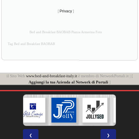
[
Privacy
]
Bed and Breakfast BAOBAB Piazza Armerina Foto
Tag Bed and Breakfast BAOBAB
il Sito Web
www.bed-and-breakfast-italy.it
è membro di NetworkPortali.it | [
Aggiungi la tua Azienda al Network di Portali
]
❮
❯