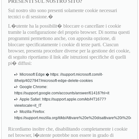
PRESENTI SUL NOSTRO SITO?
Sul nostro sito sono presenti solamente cookie necessari
tecnici o di sessione.�
L�utente ha la possibilit� bloccare o cancellare i cookie
tramite la configurazione del proprio browser. Di norma questi
programmi permettono anche, con apposita opzione, di
bloccare specificatamente i cookie di terze parti. Ciascun
browser, presenta procedure diverse per la gestione dei cookie,
di seguito riportiamo il link alle istruzioni specifiche di quelli
pi� diffusi:
Microsoft Edge:� https: //support.microsoft.com/it-
it/help/4027947/microsoft-edge-delete-cookies
Google Chrome:
https://support.google.com/accounts/answer/61416?hl=it
Apple Safari: https://support.apple.com/kb/HT1677?
viewlocale=it_IT
Mozilla Firefox:
https://support.mozilla.org/it/kb/Attivare%20e%20disattivare%20i%20cook
Ricordiamo inoltre che, disabilitando completamente i cookie
nel browser, l�utente potrebbe non essere in grado di