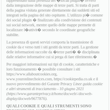
rappresentato dalla presenza dei �social plugin� ovvero
dalla integrazione delle mappe di terze parti. Si tratta di parti
della pagina visitata generate direttamente dai suddetti siti ed
integrati nella pagina del sito ospitante. L'utilizzo pi� comune
dei social plugin � finalizzato alla condivisione dei contenuti
sui social network, mentre quello delle mappe permette di
localizzare l�attivit� secondo le coordinate geografiche
stabilite.
La presenza di questi servizi comporta la trasmissione di
cookie da e verso tutti i siti gestiti da terze parti. La gestione
delle informazioni raccolte da �terze parti� � disciplinata
dalle relative informative cui si prega di fare riferimento.�
Per maggiori informazioni sui tipi di cookie, caratteristiche e
loro funzionamento � possibile consultare i siti
https://www.allaboutcookies.org,
www.youronlinechoices.com, https://cookiepedia.co.uk e il
nuovo provvedimento del Garante Privacy
Linee guida cookie
e altri strumenti di tracciamento - 10 giugno 2021
(https://www.garanteprivacy.it/home/docweb/-/docweb-
display/docweb/9677876).
QUALI COOKIE E QUALI STRUMENTI SONO