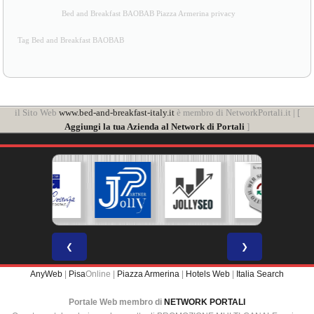
Bed and Breakfast BAOBAB Piazza Armerina privacy
Tag Bed and Breakfast BAOBAB
il Sito Web
www.bed-and-breakfast-italy.it
è membro di NetworkPortali.it | [
Aggiungi la tua Azienda al Network di Portali
]
❮
❯
AnyWeb
|
Pisa
Online |
Piazza Armerina
|
Hotels Web
|
Italia Search
Portale Web membro di
NETWORK PORTALI