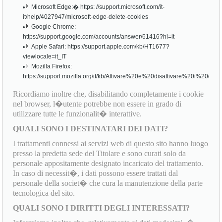
Microsoft Edge:� https: //support.microsoft.com/it-
it/help/4027947/microsoft-edge-delete-cookies
Google Chrome:
https://support.google.com/accounts/answer/61416?hl=it
Apple Safari: https://support.apple.com/kb/HT1677?
viewlocale=it_IT
Mozilla Firefox:
https://support.mozilla.org/it/kb/Attivare%20e%20disattivare%20i%20cook
Ricordiamo inoltre che, disabilitando completamente i cookie
nel browser, l�utente potrebbe non essere in grado di
utilizzare tutte le funzionalit� interattive.
QUALI SONO I DESTINATARI DEI DATI?
I trattamenti connessi ai servizi web di questo sito hanno luogo
presso la predetta sede del Titolare e sono curati solo da
personale appositamente designato incaricato del trattamento.
In caso di necessit�, i dati possono essere trattati dal
personale della societ� che cura la manutenzione della parte
tecnologica del sito.
QUALI SONO I DIRITTI DEGLI INTERESSATI?