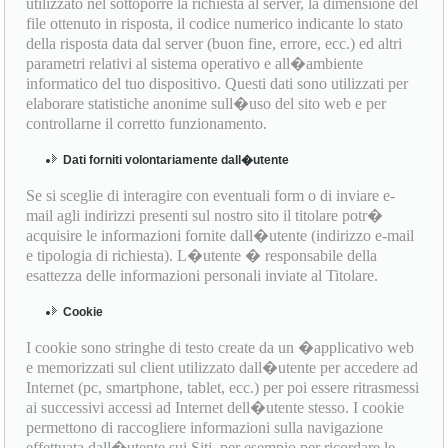
utilizzato nel sottoporre la richiesta al server, la dimensione del
file ottenuto in risposta, il codice numerico indicante lo stato
della risposta data dal server (buon fine, errore, ecc.) ed altri
parametri relativi al sistema operativo e all�ambiente
informatico del tuo dispositivo. Questi dati sono utilizzati per
elaborare statistiche anonime sull�uso del sito web e per
controllarne il corretto funzionamento.
Dati forniti volontariamente dall�utente
Se si sceglie di interagire con eventuali form o di inviare e-
mail agli indirizzi presenti sul nostro sito il titolare potr�
acquisire le informazioni fornite dall�utente (indirizzo e-mail
e tipologia di richiesta). L�utente � responsabile della
esattezza delle informazioni personali inviate al Titolare.
Cookie
I cookie sono stringhe di testo create da un �applicativo web
e memorizzati sul client utilizzato dall�utente per accedere ad
Internet (pc, smartphone, tablet, ecc.) per poi essere ritrasmessi
ai successivi accessi ad Internet dell�utente stesso. I cookie
permettono di raccogliere informazioni sulla navigazione
effettuata dall�utente sui Siti, per esempio per ricordare le