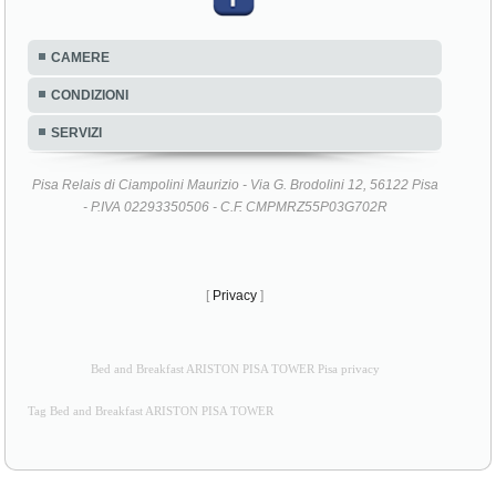
CAMERE
CONDIZIONI
SERVIZI
Pisa Relais di Ciampolini Maurizio - Via G. Brodolini 12, 56122 Pisa
- P.IVA 02293350506 - C.F. CMPMRZ55P03G702R
[
Privacy
]
Bed and Breakfast ARISTON PISA TOWER Pisa privacy
Tag Bed and Breakfast ARISTON PISA TOWER