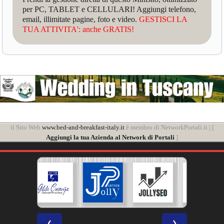
per PC, TABLET e CELLULARI! Aggiungi telefono,
email, illimitate pagine, foto e video.
GESTISCI LA
TUA ATTIVITA': anche GRATIS!
il Sito Web
www.bed-and-breakfast-italy.it
è membro di NetworkPortali.it | [
Aggiungi la tua Azienda al Network di Portali
]
❮
❯