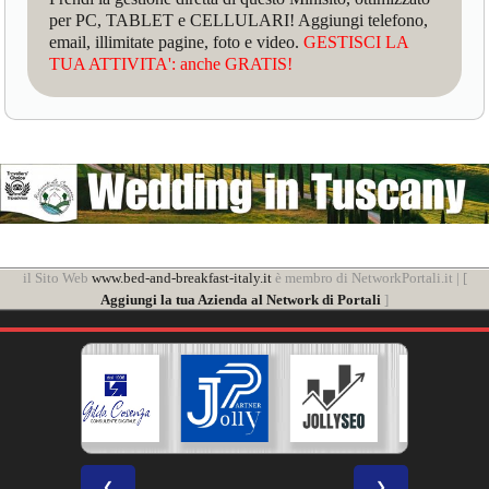
per PC, TABLET e CELLULARI! Aggiungi telefono,
email, illimitate pagine, foto e video.
GESTISCI LA
TUA ATTIVITA': anche GRATIS!
il Sito Web
www.bed-and-breakfast-italy.it
è membro di NetworkPortali.it | [
Aggiungi la tua Azienda al Network di Portali
]
❮
❯