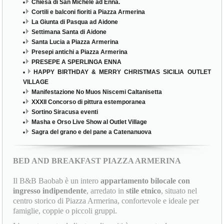
Chiesa di San Michele ad Enna.
Cortili e balconi fioriti a Piazza Armerina
La Giunta di Pasqua ad Aidone
Settimana Santa di Aidone
Santa Lucia a Piazza Armerina
Presepi antichi a Piazza Armerina
PRESEPE A SPERLINGA ENNA
HAPPY BIRTHDAY & MERRY CHRISTMAS SICILIA OUTLET
VILLAGE
Manifestazione No Muos Niscemi Caltanisetta
XXXII Concorso di pittura estemporanea
Sortino Siracusa eventi
Masha e Orso Live Show al Outlet Village
Sagra del grano e del pane a Catenanuova
BED AND BREAKFAST PIAZZA ARMERINA
Il B&B Baobab è un intero
appartamento bilocale con
ingresso indipendente
, arredato in
stile etnico
, situato nel
centro storico di Piazza Armerina, confortevole e ideale per
famiglie, coppie o piccoli gruppi.