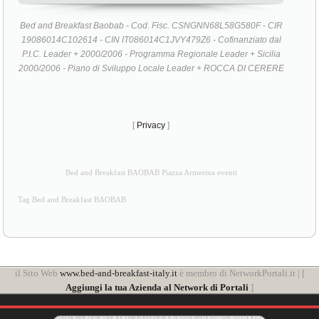
Bed and Breakfast Baobab - Cod. Fisc. CSNGNN68L58G580F - CIR
19086014C102614 - CIN IT086014C1JVY479Z6 - Cofinanziato dal
P.I.C. Leader + 2000/2006 - Programma Regionale Leader + Sicilia
2000/2006 - Piano di Sviluppo Locale Leader + ROCCA DI CERERE
[
Privacy
]
Bed and Breakfast BAOBAB Piazza Armerina eventi
Tag Bed and Breakfast BAOBAB
il Sito Web
www.bed-and-breakfast-italy.it
è membro di NetworkPortali.it | [
Aggiungi la tua Azienda al Network di Portali
]