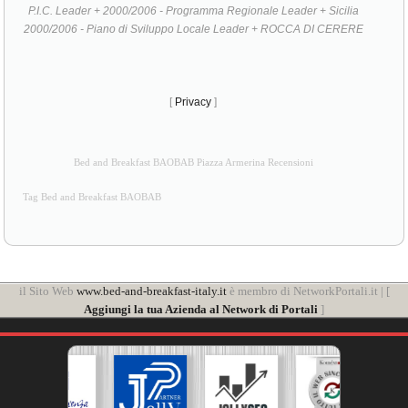
P.I.C. Leader + 2000/2006 - Programma Regionale Leader + Sicilia
2000/2006 - Piano di Sviluppo Locale Leader + ROCCA DI CERERE
[
Privacy
]
Bed and Breakfast BAOBAB Piazza Armerina Recensioni
Tag Bed and Breakfast BAOBAB
il Sito Web
www.bed-and-breakfast-italy.it
è membro di NetworkPortali.it | [
Aggiungi la tua Azienda al Network di Portali
]