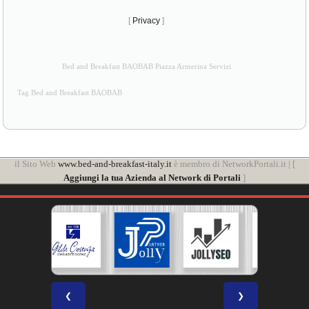
[
Privacy
]
Bed and Breakfast BAOBAB Piazza Armerina Servizi
Tag Bed and Breakfast BAOBAB
il Sito Web
www.bed-and-breakfast-italy.it
è membro di NetworkPortali.it | [
Aggiungi la tua Azienda al Network di Portali
]
❮
❯