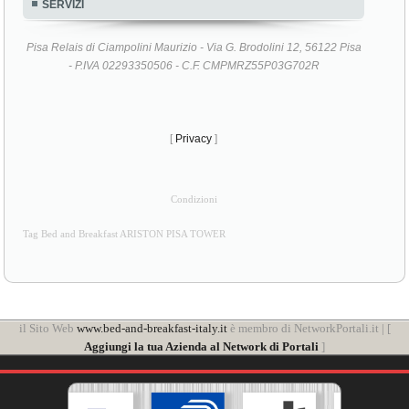
SERVIZI
Pisa Relais di Ciampolini Maurizio - Via G. Brodolini 12, 56122 Pisa
- P.IVA 02293350506 - C.F. CMPMRZ55P03G702R
[
Privacy
]
Condizioni
Tag Bed and Breakfast ARISTON PISA TOWER
il Sito Web
www.bed-and-breakfast-italy.it
è membro di NetworkPortali.it | [
Aggiungi la tua Azienda al Network di Portali
]