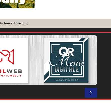
 Network di Portali
]
❯