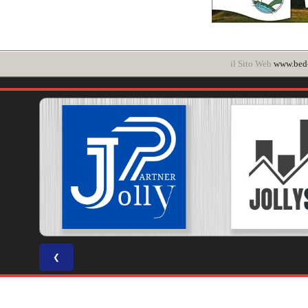
il Sito Web
www.bed-a
❮