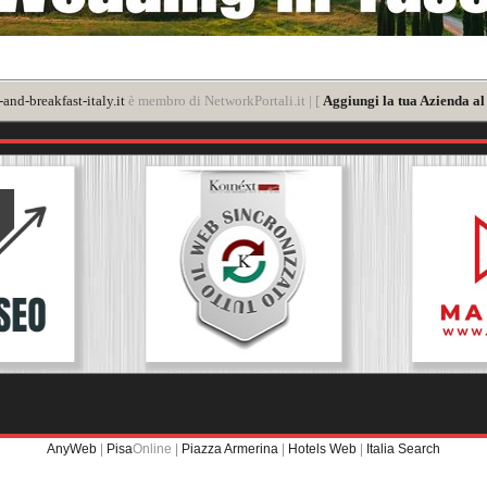
nd-breakfast-italy.it
è membro di NetworkPortali.it | [
Aggiungi la tua Azienda al
AnyWeb
|
Pisa
Online |
Piazza Armerina
|
Hotels Web
|
Italia Search