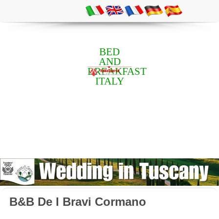
BED
AND
BREAKFAST
ITALY
B&B De I Bravi Cormano