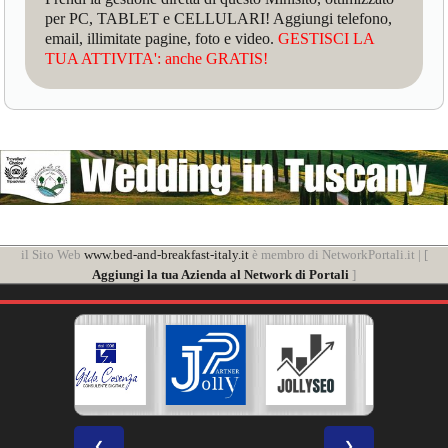
per PC, TABLET e CELLULARI! Aggiungi telefono,
email, illimitate pagine, foto e video.
GESTISCI LA
TUA ATTIVITA': anche GRATIS!
il Sito Web
www.bed-and-breakfast-italy.it
è membro di NetworkPortali.it | [
Aggiungi la tua Azienda al Network di Portali
]
❮
❯