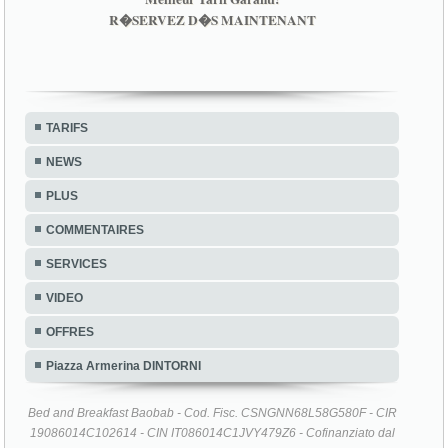
TARIFS
NEWS
PLUS
COMMENTAIRES
SERVICES
VIDEO
OFFRES
Piazza Armerina DINTORNI
Bed and Breakfast Baobab - Cod. Fisc. CSNGNN68L58G580F - CIR
19086014C102614 - CIN IT086014C1JVY479Z6 - Cofinanziato dal
P.I.C. Leader + 2000/2006 - Programma Regionale Leader + Sicilia
2000/2006 - Piano di Sviluppo Locale Leader + ROCCA DI CERERE