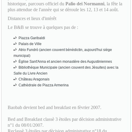
Distances et lieux d'intèrêt
Le B&B se trouve à quelques pas de :
Piazza Garibaldi
Palais de Ville
Atrio Fundrò (ancien couvent bènèdictin, aujourd'hui siège
municipal)
Èglise Sant'Anna et ancien monastère des Augustiniennes
Bibliothèque Municipale (ancien couvent des Jèsuites) avec la
Salle du Livre Ancien
Château Aragonais
Cathèdrale de Piazza Armerina
Baobab devient bed and breakfast en fèvrier 2007.
Bed and Breakfast classè 3 ètoiles par dècision administrative
n°1 du 08/01/2007.
Reclassè 3 ètoiles par dècision administrative n°18 du
02/02/2011.
Reclassè 3 ètoiles par dècision administrative n°239 du