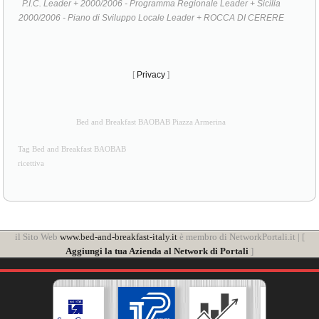
[
Privacy
]
Bed and Breakfast BAOBAB Piazza Armerina
Tag Bed and Breakfast BAOBAB
ricettiva
il Sito Web
www.bed-and-breakfast-italy.it
è membro di NetworkPortali.it | [
Aggiungi la tua Azienda al Network di Portali
]