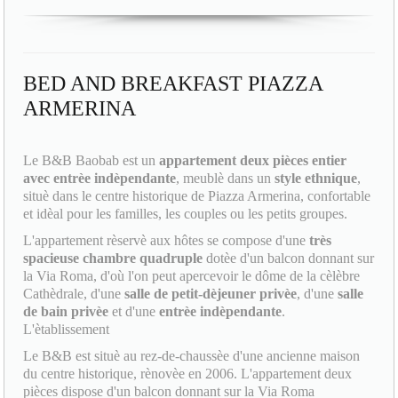
BED AND BREAKFAST PIAZZA
ARMERINA
Le B&B Baobab est un
appartement deux pièces entier
avec entrèe indèpendante
, meublè dans un
style ethnique
,
situè dans le centre historique de Piazza Armerina, confortable
et idèal pour les familles, les couples ou les petits groupes.
L'appartement rèservè aux hôtes se compose d'une
très
spacieuse chambre quadruple
dotèe d'un balcon donnant sur
la Via Roma, d'où l'on peut apercevoir le dôme de la cèlèbre
Cathèdrale, d'une
salle de petit-dèjeuner privèe
, d'une
salle
de bain privèe
et d'une
entrèe indèpendante
.
L'ètablissement
Le B&B est situè au rez-de-chaussèe d'une ancienne maison
du centre historique, rènovèe en 2006. L'appartement deux
pièces dispose d'un balcon donnant sur la Via Roma
historique, parcours officiel du
Palio dei Normanni
, la fête la
plus attendue de l'annèe qui se dèroule les 12, 13 et 14 août.