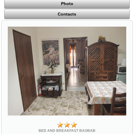
Photo
Contacts
BED AND BREAKFAST BAOBAB
Via Sant'Antonio 16 traversa via Roma
94015 Piazza Armerina (EN)