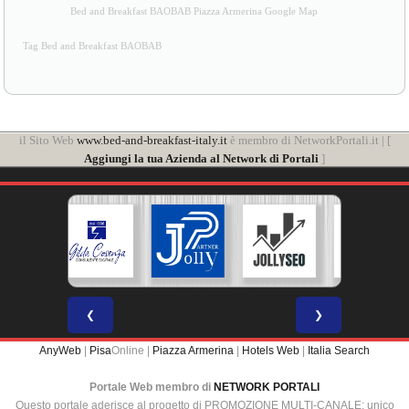
Bed and Breakfast BAOBAB Piazza Armerina Google Map
Tag Bed and Breakfast BAOBAB
il Sito Web
www.bed-and-breakfast-italy.it
è membro di NetworkPortali.it | [
Aggiungi la tua Azienda al Network di Portali
]
❮
❯
AnyWeb
|
Pisa
Online |
Piazza Armerina
|
Hotels Web
|
Italia Search
Portale Web membro di
NETWORK PORTALI
Questo portale aderisce al progetto di PROMOZIONE MULTI-CANALE: unico