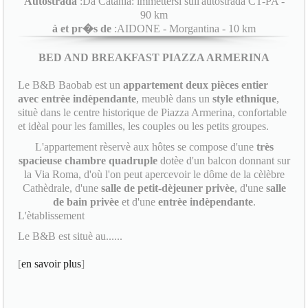
Autostrada
:Da Catania: immettersi sull'autostrada CT-PA -
90 km
à et pr�s de
:AIDONE - Morgantina - 10 km
BED AND BREAKFAST PIAZZA ARMERINA
Le B&B Baobab est un
appartement deux pièces entier
avec entrèe indèpendante
, meublè dans un
style ethnique
,
situè dans le centre historique de Piazza Armerina, confortable
et idèal pour les familles, les couples ou les petits groupes.
L'appartement rèservè aux hôtes se compose d'une
très
spacieuse chambre quadruple
dotèe d'un balcon donnant sur
la Via Roma, d'où l'on peut apercevoir le dôme de la cèlèbre
Cathèdrale, d'une
salle de petit-dèjeuner privèe
, d'une
salle
de bain privèe
et d'une
entrèe indèpendante
.
L'ètablissement
Le B&B est situè au......
[
en savoir plus
]