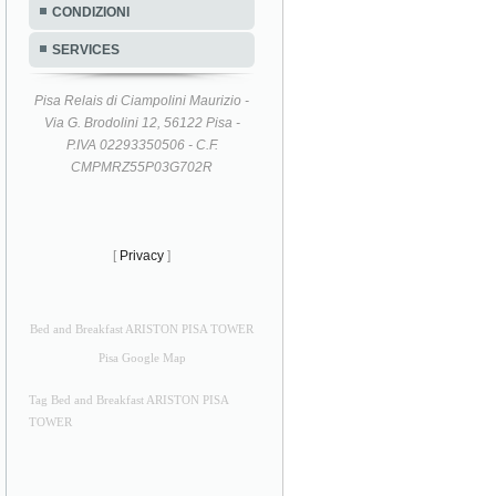
CONDIZIONI
SERVICES
Pisa Relais di Ciampolini Maurizio -
Via G. Brodolini 12, 56122 Pisa -
P.IVA 02293350506 - C.F.
CMPMRZ55P03G702R
[
Privacy
]
Bed and Breakfast ARISTON PISA TOWER
Pisa Google Map
Tag Bed and Breakfast ARISTON PISA
TOWER