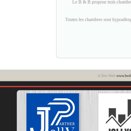
Le B & B propose trois chambres 
Toutes les chambres sont hypoallerg
il Sito Web
www.bed-a