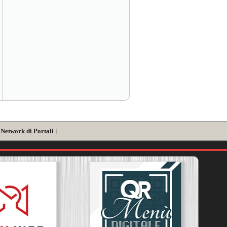
 Network di Portali
]