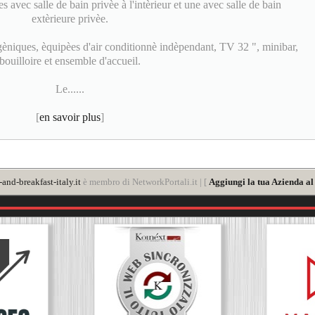
avec salle de bain privèe à l'intèrieur et une avec salle de bain
extèrieure privèe.
èniques, èquipèes d'air conditionnè indèpendant, TV 32 ", minibar,
bouilloire et ensemble d'accueil.
Le......
[
en savoir plus
]
nd-breakfast-italy.it
è membro di NetworkPortali.it | [
Aggiungi la tua Azienda al