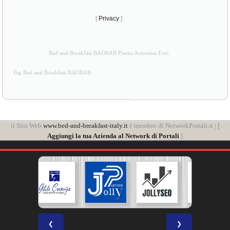
[
Privacy
]
Bed and Breakfast BAOBAB Piazza Armerina Foto
Tag Bed and Breakfast BAOBAB
il Sito Web
www.bed-and-breakfast-italy.it
è membro di NetworkPortali.it | [
Aggiungi la tua Azienda al Network di Portali
]
❮
❯