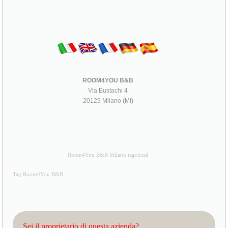
ROOM4YOU B&B
Via Eustachi 4
20129 Milano (MI)
Room4You B&B Milano tagcloud
Tag Room4You B&B
Sei il proprietario di questa azienda?