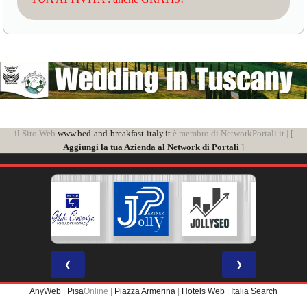
il Sito Web
www.bed-and-breakfast-italy.it
è membro di NetworkPortali.it | [
Aggiungi la tua Azienda al Network di Portali
]
❮
❯
AnyWeb
|
Pisa
Online |
Piazza Armerina
|
Hotels Web
|
Italia Search