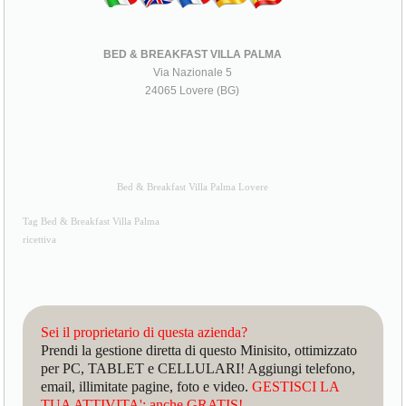
BED & BREAKFAST VILLA PALMA
Via Nazionale 5
24065 Lovere (BG)
Bed & Breakfast Villa Palma Lovere
Tag Bed & Breakfast Villa Palma
ricettiva
Sei il proprietario di questa azienda?
Prendi la gestione diretta di questo Minisito, ottimizzato
per PC, TABLET e CELLULARI! Aggiungi telefono,
email, illimitate pagine, foto e video.
GESTISCI LA
TUA ATTIVITA': anche GRATIS!