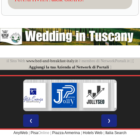
il Sito Web
www.bed-and-breakfast-italy.it
è membro di NetworkPortali.it | [
Aggiungi la tua Azienda al Network di Portali
]
❮
❯
AnyWeb
|
Pisa
Online |
Piazza Armerina
|
Hotels Web
|
Italia Search