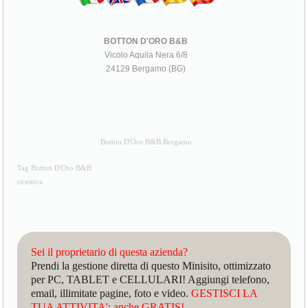
BOTTON D'ORO B&B
Vicolo Aquila Nera 6/8
24129 Bergamo (BG)
Botton D'Oro B&B Bergamo
Tag Botton D'Oro B&B
ricettiva
Sei il proprietario di questa azienda?
Prendi la gestione diretta di questo Minisito, ottimizzato
per PC, TABLET e CELLULARI! Aggiungi telefono,
email, illimitate pagine, foto e video.
GESTISCI LA
TUA ATTIVITA': anche GRATIS!