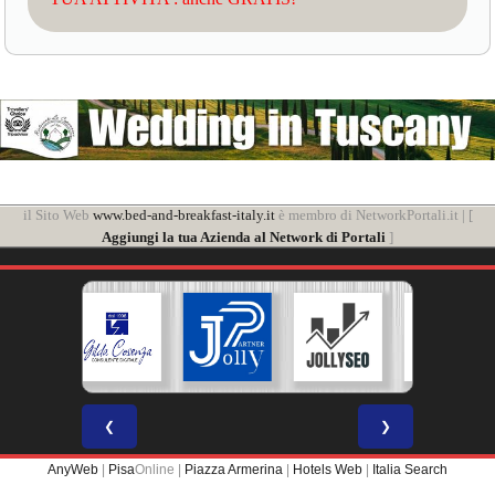
il Sito Web
www.bed-and-breakfast-italy.it
è membro di NetworkPortali.it | [
Aggiungi la tua Azienda al Network di Portali
]
❮
❯
AnyWeb
|
Pisa
Online |
Piazza Armerina
|
Hotels Web
|
Italia Search