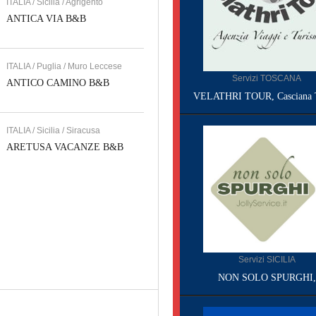
ITALIA / Sicilia / Agrigento
ANTICA VIA B&B
ITALIA / Puglia / Muro Leccese
Servizi TOSCANA
ANTICO CAMINO B&B
VELATHRI TOUR, Casciana 
ITALIA / Sicilia / Siracusa
ARETUSA VACANZE B&B
Servizi SICILIA
NON SOLO SPURGHI,