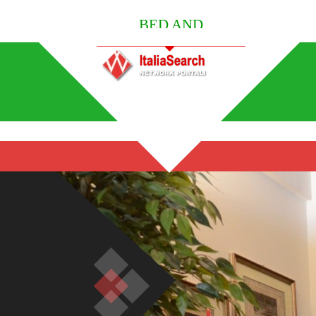
BED AND
BREAKFAST ITALY