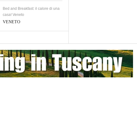
Bed and Breakfast: il calore di una
casa! Veneto
VENETO