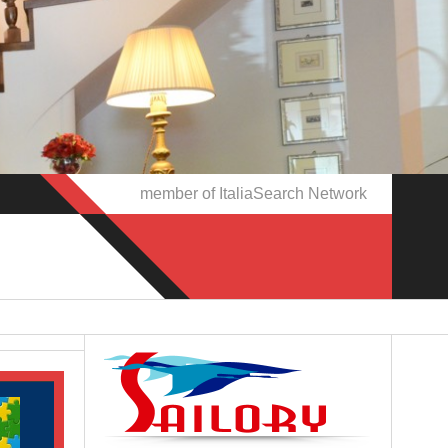
member of ItaliaSearch Network