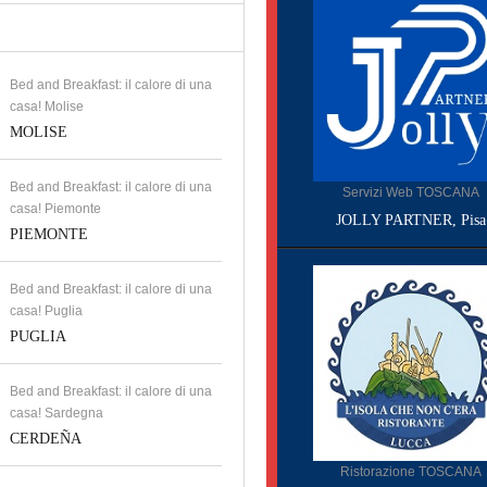
Bed and Breakfast: il calore di una
casa! Molise
MOLISE
Bed and Breakfast: il calore di una
Servizi Web TOSCANA
casa! Piemonte
JOLLY PARTNER, Pisa
PIEMONTE
Bed and Breakfast: il calore di una
casa! Puglia
PUGLIA
Bed and Breakfast: il calore di una
casa! Sardegna
CERDEÑA
Ristorazione TOSCANA