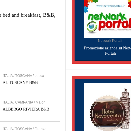
e bed and breakfast, B&B,
Network Portali
Promozione aziende su Net
Portali
ITALIA / TOSCANA / Lucca
AL TUSCANY B&B
ITALIA / CAMPANIA / Maiori
ALBERGO RIVIERA B&B
ITALIA / TOSCANA / Firenze