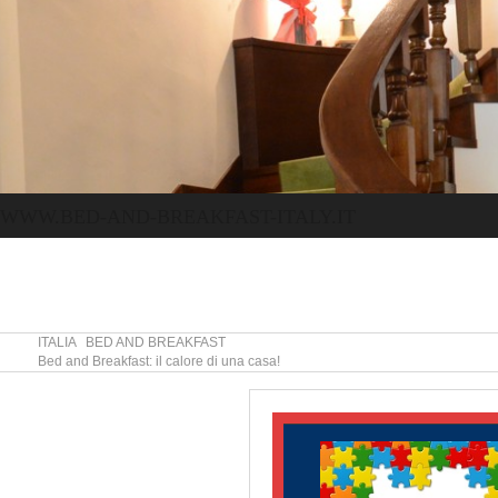
WWW.BED-AND-BREAKFAST-ITALY.IT
ITALIA BED AND BREAKFAST
Bed and Breakfast: il calore di una casa!