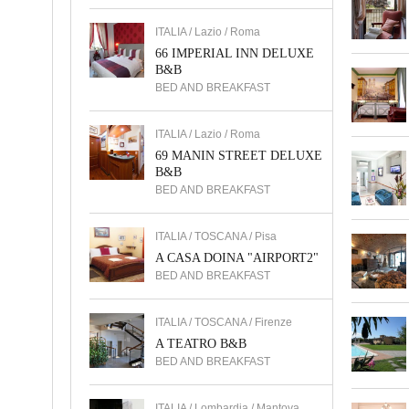
ITALIA / Lazio / Roma
66 IMPERIAL INN DELUXE
B&B
BED AND BREAKFAST
ITALIA / Lazio / Roma
69 MANIN STREET DELUXE
B&B
BED AND BREAKFAST
ITALIA / TOSCANA / Pisa
A CASA DOINA "AIRPORT2"
BED AND BREAKFAST
ITALIA / TOSCANA / Firenze
A TEATRO B&B
BED AND BREAKFAST
ITALIA / Lombardia / Mantova