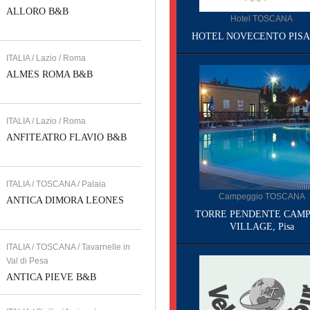
ALLORO B&B
Hotel TOSCANA
HOTEL NOVECENTO PISA, 
ITALIA / Lazio / Roma
ALMES ROMA B&B
ITALIA / Lazio / Roma
ANFITEATRO FLAVIO B&B
ITALIA / TOSCANA / Palaia
Campeggio TOSCANA
ANTICA DIMORA LEONES
TORRE PENDENTE CAMP
VILLAGE, Pisa
ITALIA / TOSCANA / Tavarnelle in
Val di Pesa
ANTICA PIEVE B&B